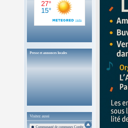
Presse et annonces locales
Visitez aussi
Communauté de communes Combrailles Sioule et Morge