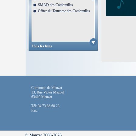
SMAD des Combrailles
Office du Tourisme des Combrailles
Tous les liens
Commune de Manzat
13, Rue Victor Mazuel
63410 Manzat
Tél: 04 73 86 60 23
Fax:
© Manzat 2008-2026