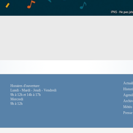
Actuali
Horaires d'ouverture:
Histor
Lundi - Mardi - Jeudi - Vendredi
9h à 12h et 14h à 17h
Agend
Mercredi
Archiv
9h à 12h
Météo
Presse 