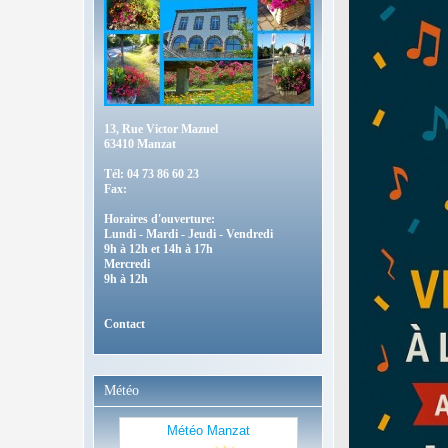
13, Rue Victor Mazuel
63410 Manzat
Tél: 04 73 86 60 23
Fax:
Horaires d'ouverture:
Lundi - Mardi - Jeudi - Vendredi
9h à 12h et 14h à 17h
Mercredi
9h à 12h
Contact
Météo