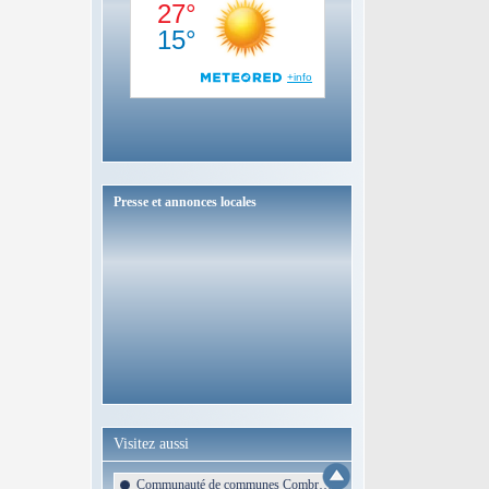
Presse et annonces locales
Visitez aussi
Communauté de communes Combrailles Sioule et Morge