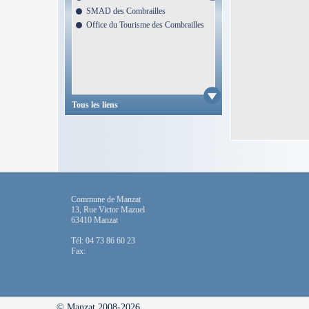
SMAD des Combrailles
Office du Tourisme des Combrailles
Tous les liens
Commune de Manzat
13, Rue Victor Mazuel
63410 Manzat
Tél: 04 73 86 60 23
Fax:
© Manzat 2008-2026