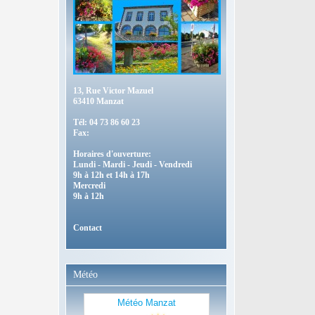
13, Rue Victor Mazuel
63410 Manzat
Tél: 04 73 86 60 23
Fax:
Horaires d'ouverture:
Lundi - Mardi - Jeudi - Vendredi
9h à 12h et 14h à 17h
Mercredi
9h à 12h
Contact
Météo