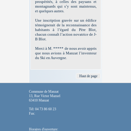
prospérités, à celles des paysans et
montagnards qui s’y sont maintenus,
et quelques autres.
Une inscription gravée sur un édifice
témoignerait de la reconnaissance des
habitants à l’égard du Père Blot,
chacun connaît l’action novatrice de J-
B Blot.
Merci à M. ***** de nous avoir appris
que nous avions à Manzat l’inventeur
du Ski en Auvergne.
Haut de page
Commune de Manzat
13, Rue Victor Mazuel
63410 Manzat
Tél: 04 73 86 60 23
Fax:
Horaires d'ouverture: