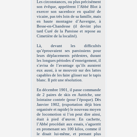
Les circonstances, ou plus précisément
son évêque, appelèrent l’Abbé Blot à
exercer son sacerdoce en qualité de
vicaire, pas très loin de sa famille, mais
en haute montagne d’Auvergne, à
Besse-en-Chandesse (il devint plus
tard Curé de la Paroisse et repose au
Cimetière de la localité).
Là, devant les difficultés
qu’éprouvaient ses paroissiens pour
leurs déplacements pédestres, durant
les longues périodes d’enneigement, il
s’avisa de l’avantage qu’ils auraient
eux aussi, à se mouvoir sur des lattes
capables de les faire glisser sur le tapis
blanc. Il prit une résolution.
En décembre 1901, il passe commande
de 2 paires de skis en Autriche, une
lointaine contrée (pour l’époque). Dès
Janvier 1902, (exportation déjà bien
organisée et rapide) le nouveau moyen
de locomotion si l’on peut dire ainsi,
était à pied d’œuvre. En cachette,
l’Abbé procédait aux essais, s’aguerrit
en promenant ses 100 kilos, comme il
le disait lui-même, et prenant plus