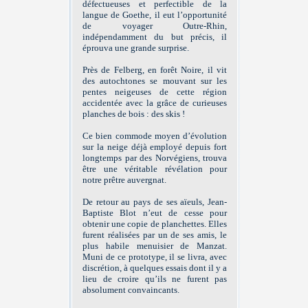
défectueuses et perfectible de la
langue de Goethe, il eut l’opportunité
de voyager Outre-Rhin,
indépendamment du but précis, il
éprouva une grande surprise.
Près de Felberg, en forêt Noire, il vit
des autochtones se mouvant sur les
pentes neigeuses de cette région
accidentée avec la grâce de curieuses
planches de bois : des skis !
Ce bien commode moyen d’évolution
sur la neige déjà employé depuis fort
longtemps par des Norvégiens, trouva
être une véritable révélation pour
notre prêtre auvergnat.
De retour au pays de ses aïeuls, Jean-
Baptiste Blot n’eut de cesse pour
obtenir une copie de planchettes. Elles
furent réalisées par un de ses amis, le
plus habile menuisier de Manzat.
Muni de ce prototype, il se livra, avec
discrétion, à quelques essais dont il y a
lieu de croire qu’ils ne furent pas
absolument convaincants.