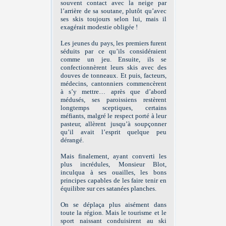
souvent contact avec la neige par
l’arrière de sa soutane, plutôt qu’avec
ses skis toujours selon lui, mais il
exagérait modestie obligée !
Les jeunes du pays, les premiers furent
séduits par ce qu’ils considéraient
comme un jeu. Ensuite, ils se
confectionnèrent leurs skis avec des
douves de tonneaux. Et puis, facteurs,
médecins, cantonniers commencèrent
à s’y mettre… après que d’abord
médusés, ses paroissiens restèrent
longtemps sceptiques, certains
méfiants, malgré le respect porté à leur
pasteur, allèrent jusqu’à soupçonner
qu’il avait l’esprit quelque peu
dérangé.
Mais finalement, ayant converti les
plus incrédules, Monsieur Blot,
inculqua à ses ouailles, les bons
principes capables de les faire tenir en
équilibre sur ces satanées planches.
On se déplaça plus aisément dans
toute la région. Mais le tourisme et le
sport naissant conduisirent au ski