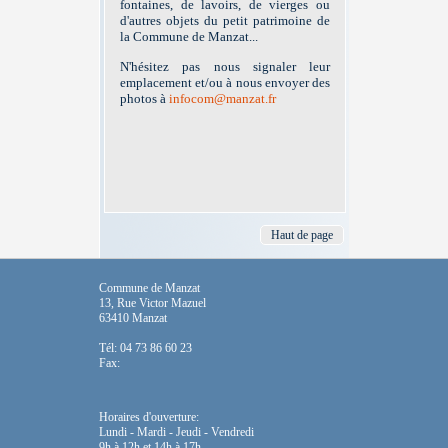
fontaines, de lavoirs, de vierges ou
d'autres objets du petit patrimoine de
la Commune de Manzat...
N'hésitez pas nous signaler leur
emplacement et/ou à nous envoyer des
photos à
infocom@manzat.fr
Haut de page
Commune de Manzat
13, Rue Victor Mazuel
63410 Manzat
Tél: 04 73 86 60 23
Fax:
Horaires d'ouverture:
Lundi - Mardi - Jeudi - Vendredi
9h à 12h et 14h à 17h