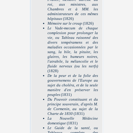
roi, aux ministres, aux
Chambres et à MM. les
administrateurs de ces mêmes
hôpitaux
(1826)
Mémoire sur le croup
(1826)
Le Vade-mecum de chaque
complexion pour prolonger la
vie, ou Tableau raisonné des
divers tempéramens et des
maladies occasionnées par le
sang, la bile, la pituite, les
glaires, les humeurs noires,
l'atrabile, la mélancolie et le
fluide nerveux (ou les nerfs)
(1828)
De la peur et de la folie des
gouvernemens de l'Europe au
sujet du choléra, et de la seule
manière d'en préserver les
peuples
(1831)
Du Pouvoir constituant et du
principe souverain, d'après M.
de Cormenin, au sujet de la
Charte de 1830
(1831)
La Nouvelle Médecine
domestique
(1831)
Le Guide de la santé, ou
Tableaux complets des