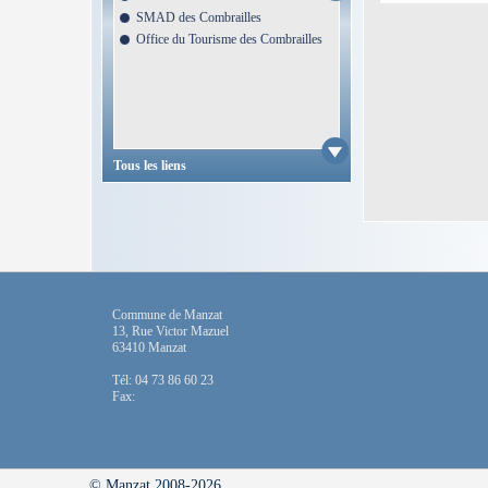
SMAD des Combrailles
Office du Tourisme des Combrailles
Tous les liens
Commune de Manzat
13, Rue Victor Mazuel
63410 Manzat
Tél: 04 73 86 60 23
Fax:
© Manzat 2008-2026