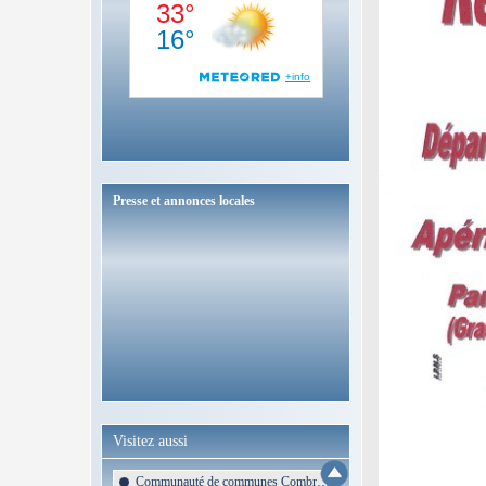
Presse et annonces locales
Visitez aussi
Communauté de communes Combrailles Sioule et Morge