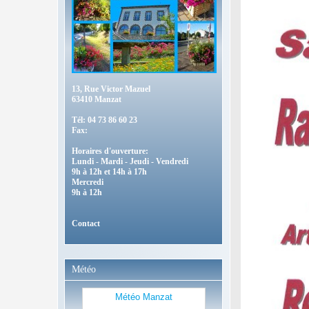
13, Rue Victor Mazuel
63410 Manzat
Tél: 04 73 86 60 23
Fax:
Horaires d'ouverture:
Lundi - Mardi - Jeudi - Vendredi
9h à 12h et 14h à 17h
Mercredi
9h à 12h
Contact
Météo