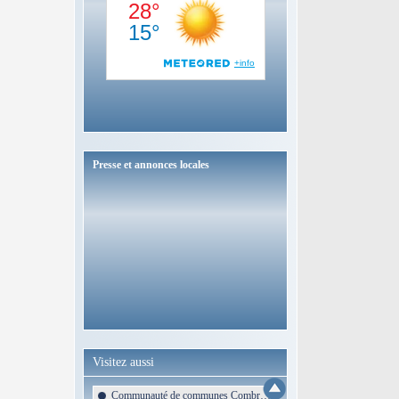
Presse et annonces locales
Visitez aussi
Communauté de communes Combrailles Sioule et Morge