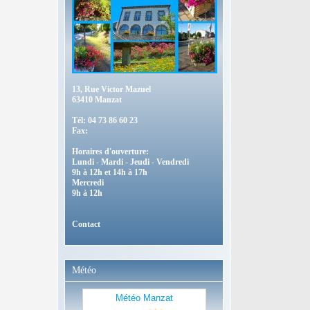
13, Rue Victor Mazuel
63410 Manzat
Tél: 04 73 86 60 23
Fax:
Horaires d'ouverture:
Lundi - Mardi - Jeudi - Vendredi
9h à 12h et 14h à 17h
Mercredi
9h à 12h
Contact
Météo